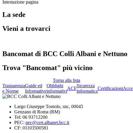
Intestazione pagina
La sede
Vieni a trovarci
Bancomat di BCC Colli Albani e Nettuno
Trova "Bancomat" più vicino
Torna alla lista
Trasparenza
Guide ed
Obblighi
Sicurezza
ACF
Certificazioni
Acces
e Norme
Informative
informativi
informatica
Largo Giuseppe Toniolo, snc, 00045
Genzano di Roma (RM)
Tel: 06 93712200
PEC:
pec@cert.albanet.bcc.it
CF:
01103500581