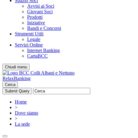
Spazio Soci
Avvisi ai Soci
Giovani Soci
Prodotti
Iniziative
Bandi e Concorsi
Strumenti Utili
Legale
Servizi Online
Internet Banking
CartaBCC
Chiudi menu
RelaxBanking
Cerca
Home
>
Dove siamo
>
La sede