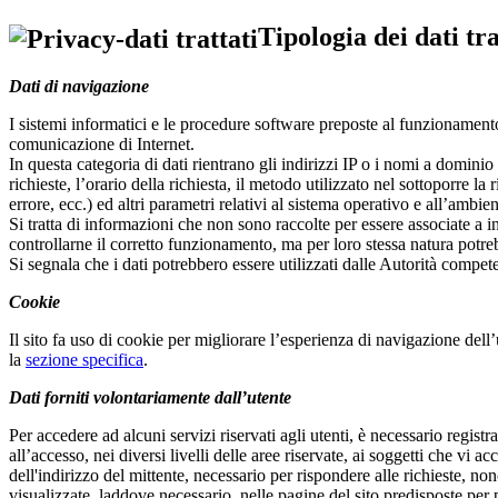
Tipologia dei dati tra
Dati di navigazione
I sistemi informatici e le procedure software preposte al funzionamento 
comunicazione di Internet.
In questa categoria di dati rientrano gli indirizzi IP o i nomi a dominio
richieste, l’orario della richiesta, il metodo utilizzato nel sottoporre la
errore, ecc.) ed altri parametri relativi al sistema operativo e all’ambie
Si tratta di informazioni che non sono raccolte per essere associate a int
controllarne il corretto funzionamento, ma per loro stessa natura potrebb
Si segnala che i dati potrebbero essere utilizzati dalle Autorità competen
Cookie
Il sito fa uso di cookie per migliorare l’esperienza di navigazione dell’u
la
sezione specifica
.
Dati forniti volontariamente dall’utente
Per accedere ad alcuni servizi riservati agli utenti, è necessario registra
all’accesso, nei diversi livelli delle aree riservate, ai soggetti che vi 
dell'indirizzo del mittente, necessario per rispondere alle richieste, no
visualizzate, laddove necessario, nelle pagine del sito predisposte per pa