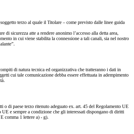
soggetto terzo al quale il Titolare – come previsto dalle linee guida
re di sicurezza atte a rendere anonimo l’accesso alla detta area,
ento in cui viene stabilita la connessione a tali canali, sia nel nostro
alante”.
compiti di natura tecnica ed organizzativa che tratteranno i dati in
soggetti cui tale comunicazione debba essere effettuata in adempimento
tà.
tratti o di paese terzo ritenuto adeguato ex. art. 45 del Regolamento UE
to UE e sempre a condizione che gli interessati dispongano di diritti
UE comma 1 lettere a) - g).