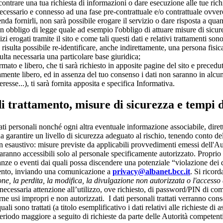
ntrare una tua richiesta di informazioni o dare esecuzione alle tue richies
ecessario e connesso ad una fase pre-contrattuale e/o contrattuale ovvero 
enda fornirli, non sarà possibile erogare il servizio o dare risposta a quan
n obbligo di legge quale ad esempio l'obbligo di attuare misure di sicure
i erogati tramite il sito e come tali questi dati e relativi trattamenti son
risulta possibile re-identificare, anche indirettamente, una persona fisica,
ulta necessaria una particolare base giuridica;
mato e libero, che ti sarà richiesto in apposite pagine del sito e precedu
tamente libero, ed in assenza del tuo consenso i dati non saranno in alcun 
eresse...), ti sarà fornita apposita e specifica Informativa.
i trattamento, misure di sicurezza e tempi 
 dati personali nonché ogni altra eventuale informazione associabile, dir
a garantire un livello di sicurezza adeguato al rischio, tenendo conto dell
n esaustivo: misure previste da applicabili provvedimenti emessi dell'Au
saranno accessibili solo al personale specificamente autorizzato. Proprio in
stanze o eventi dai quali possa discendere una potenziale “violazione dei 
evento, inviando una comunicazione a
privacy@albanet.bcc.it
. Si ricord
ne, la perdita, la modifica, la divulgazione non autorizzata o l'accesso 
la necessaria attenzione all’utilizzo, ove richiesto, di password/PIN di
arne usi impropri e non autorizzati. I dati personali trattati verranno con
i sono trattati (a titolo esemplificativo i dati relativi alle richieste di
 periodo maggiore a seguito di richieste da parte delle Autorità compete