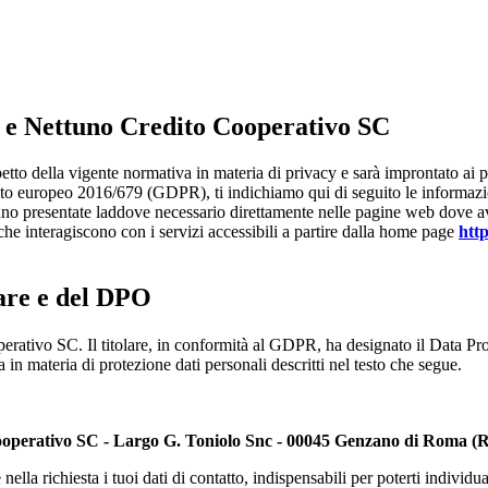
i e Nettuno Credito Cooperativo SC
etto della vigente normativa in materia di privacy e sarà improntato ai pri
to europeo 2016/679 (GDPR), ti indichiamo qui di seguito le informazioni
ranno presentate laddove necessario direttamente nelle pagine web dove avv
 che interagiscono con i servizi accessibili a partire dalla home page
http
lare e del DPO
perativo SC. Il titolare, in conformità al GDPR, ha designato il Data Pro
a in materia di protezione dati personali descritti nel testo che segue.
ooperativo SC - Largo G. Toniolo Snc - 00045 Genzano di Roma 
lla richiesta i tuoi dati di contatto, indispensabili per poterti individua