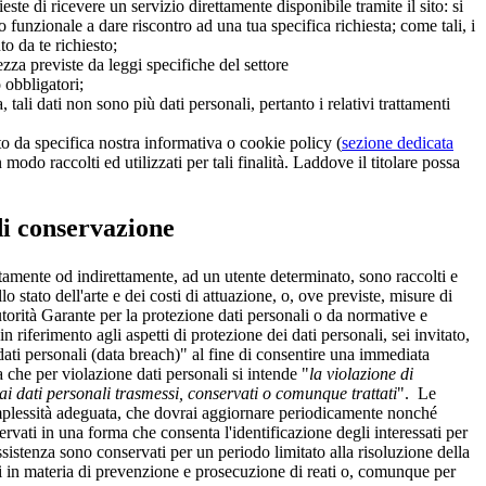
te di ricevere un servizio direttamente disponibile tramite il sito: si
funzionale a dare riscontro ad una tua specifica richiesta; come tali, i
to da te richiesto;
zza previste da leggi specifiche del settore
o obbligatori;
 tali dati non sono più dati personali, pertanto i relativi trattamenti
to da specifica nostra informativa o cookie policy (
sezione dedicata
modo raccolti ed utilizzati per tali finalità. Laddove il titolare possa
di conservazione
ettamente od indirettamente, ad un utente determinato, sono raccolti e
o stato dell'arte e dei costi di attuazione, o, ove previste, misure di
torità Garante per la protezione dati personali o da normative e
 riferimento agli aspetti di protezione dei dati personali, sei invitato,
dati personali (data breach)" al fine di consentire una immediata
a che per violazione dati personali si intende "
la violazione di
ai dati personali trasmessi, conservati o comunque trattati
". Le
 complessità adeguata, che dovrai aggiornare periodicamente nonché
servati in una forma che consenta l'identificazione degli interessati per
 assistenza sono conservati per un periodo limitato alla risoluzione della
nti in materia di prevenzione e prosecuzione di reati o, comunque per