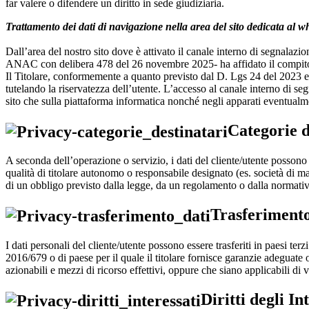
far valere o difendere un diritto in sede giudiziaria.
Trattamento dei dati di navigazione nella area del sito dedicata al w
Dall’area del nostro sito dove è attivato il canale interno di segnalazi
ANAC con delibera 478 del 26 novembre 2025- ha affidato il compito di
Il Titolare, conformemente a quanto previsto dal D. Lgs 24 del 2023 e d
tutelando la riservatezza dell’utente. L’accesso al canale interno di seg
sito che sulla piattaforma informatica nonché negli apparati eventualm
Categorie d
A seconda dell’operazione o servizio, i dati del cliente/utente possono e
qualità di titolare autonomo o responsabile designato (es. società di m
di un obbligo previsto dalla legge, da un regolamento o dalla normat
Trasferimento
I dati personali del cliente/utente possono essere trasferiti in paesi t
2016/679 o di paese per il quale il titolare fornisce garanzie adeguate 
azionabili e mezzi di ricorso effettivi, oppure che siano applicabili di
Diritti degli In