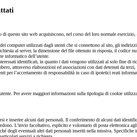
ttati
di questo sito web acquisiscono, nel corso del loro normale esercizio, al
 dei computer utilizzati dagli utenti che si connettono al sito, gli indiri
 richiesta al server, la dimensione del file ottenuto in risposta, il codice 
nte informatico dell’utente.
eressati identificati, in quanto i dati vengono utilizzati al solo fine di 
ero, attraverso elaborazioni ed associazioni con dati detenuti da terzi, p
ti per l’accertamento di responsabilità in caso di ipotetici reati informat
tente. Per avere maggiori informazioni sulla tipologia di cookie utilizzati
rsi e inserire alcuni dati personali. Il conferimento di alcuni dati identifi
accedono. L'invio facoltativo, esplicito e volontario di posta elettronica a
nché degli eventuali altri dati personali inseriti nella missiva. Specifich
rticolari servizi a richiesta.