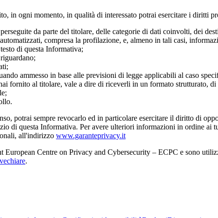
ito, in ogni momento, in qualità di interessato potrai esercitare i diritti 
perseguite da parte del titolare, delle categorie di dati coinvolti, dei des
automatizzati, compresa la profilazione, e, almeno in tali casi, informazi
 testo di questa Informativa;
i riguardano;
ti;
 quando ammesso in base alle previsioni di legge applicabili al caso speci
e hai fornito al titolare, vale a dire di riceverli in un formato strutturat
le;
ollo.
enso, potrai sempre revocarlo ed in particolare esercitare il diritto di oppo
izio di questa Informativa. Per avere ulteriori informazioni in ordine ai tu
onali, all'indirizzo
www.garanteprivacy.it
cht European Centre on Privacy and Cybersecurity – ECPC e sono utilizzat
ivechiare
.