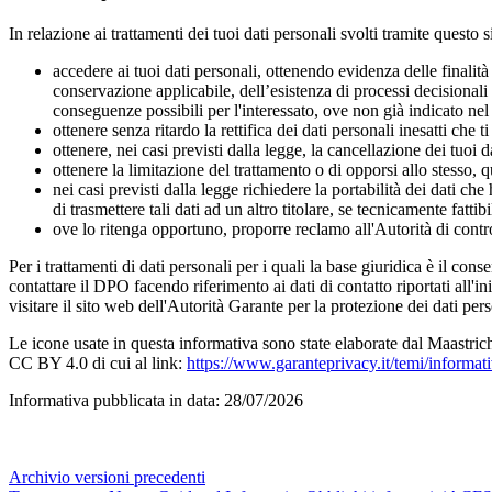
In relazione ai trattamenti dei tuoi dati personali svolti tramite questo s
accedere ai tuoi dati personali, ottenendo evidenza delle finalità 
conservazione applicabile, dell’esistenza di processi decisionali 
conseguenze possibili per l'interessato, ove non già indicato nel
ottenere senza ritardo la rettifica dei dati personali inesatti che t
ottenere, nei casi previsti dalla legge, la cancellazione dei tuoi da
ottenere la limitazione del trattamento o di opporsi allo stesso,
nei casi previsti dalla legge richiedere la portabilità dei dati ch
di trasmettere tali dati ad un altro titolare, se tecnicamente fattibi
ove lo ritenga opportuno, proporre reclamo all'Autorità di contr
Per i trattamenti di dati personali per i quali la base giuridica è il cons
contattare il DPO facendo riferimento ai dati di contatto riportati all'in
visitare il sito web dell'Autorità Garante per la protezione dei dati pers
Le icone usate in questa informativa sono state elaborate dal Maastri
CC BY 4.0 di cui al link:
https://www.garanteprivacy.it/temi/informat
Informativa pubblicata in data:
28/07/2026
Archivio versioni precedenti