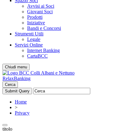
Spazio Soci
Avvisi ai Soci
Giovani Soci
Prodotti
Iniziative
Bandi e Concorsi
Strumenti Utili
Legale
Servizi Online
Internet Banking
CartaBCC
Chiudi menu
RelaxBanking
Cerca
Home
>
Privacy
titolo