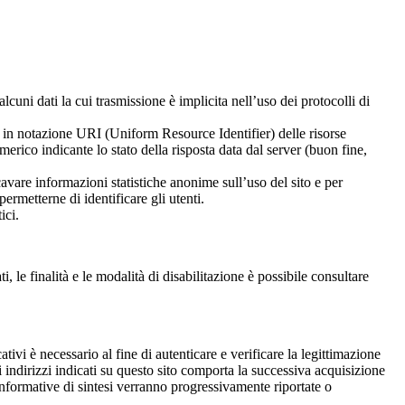
cuni dati la cui trasmissione è implicita nell’uso dei protocolli di
zzi in notazione URI (Uniform Resource Identifier) delle risorse
numerico indicante lo stato della risposta data dal server (buon fine,
ricavare informazioni statistiche anonime sull’uso del sito e per
ermetterne di identificare gli utenti.
ici.
, le finalità e le modalità di disabilitazione è possibile consultare
cativi è necessario al fine di autenticare e verificare la legittimazione
gli indirizzi indicati su questo sito comporta la successiva acquisizione
e informative di sintesi verranno progressivamente riportate o