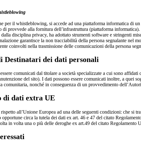
histleblowing
one per il whistleblowing, si accede ad una piattaforma informatica di un 
 provvede alla fornitura dell’infrastruttura (piattaforma informatica).
alla disciplina privacy, ha adottato strumenti software e stringenti misu
nalazione garantisce la non tracciabilità della persona segnalante nel mom
ente coinvolti nella trasmissione delle comunicazioni della persona segn
i Destinatari dei dati personali
ssere comunicati dal titolare a società specializzate a cui sono affidati 
anutenzione del sito). I dati possono essere comunicati inoltre, a quei 
iva comunitaria, nonché in conseguenza di un provvedimento dell’Autori
 di dati extra UE
erzi rispetto all’Unione Europea ad una delle seguenti condizioni: che si 
o opportune circa la tutela dei dati ex art. 46 e 47 del citato Regolamen
 volta in volta una o più delle deroghe ex art.49 del citato Regolamento 
teressati