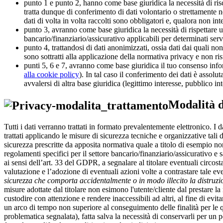
punto 1 e punto 2, hanno come base giuridica la necessità di risco
tratta dunque di conferimento di dati volontario o strettamente n
dati di volta in volta raccolti sono obbligatori e, qualora non int
punto 3, avranno come base giuridica la necessità di rispettare u
bancario/finanziario/assicurativo applicabili per determinati serviz
punto 4, trattandosi di dati anonimizzati, ossia dati dai quali non 
sono sottratti alla applicazione della normativa privacy e non ris
punti 5, 6 e 7, avranno come base giuridica il tuo consenso infor
alla cookie policy
). In tal caso il conferimento dei dati è assolu
avvalersi di altra base giuridica (legittimo interesse, pubblico int
Modalità d
Tutti i dati verranno trattati in formato prevalentemente elettronico. I
trattati applicando le misure di sicurezza tecniche e organizzative tali d
sicurezza prescritte da apposita normativa quale a titolo di esempio no
regolamenti specifici per il settore bancario/finanziario/assicurativo e 
ai sensi dell’art. 33 del GDPR, a segnalare al titolare eventuali circo
valutazione e l’adozione di eventuali azioni volte a contrastare tale 
sicurezza che comporta accidentalmente o in modo illecito la distruzio
misure adottate dal titolare non esimono l'utente/cliente dal prestare 
custodire con attenzione e rendere inaccessibili ad altri, al fine di evit
un arco di tempo non superiore al conseguimento delle finalità per le qual
problematica segnalata), fatta salva la necessità di conservarli per un