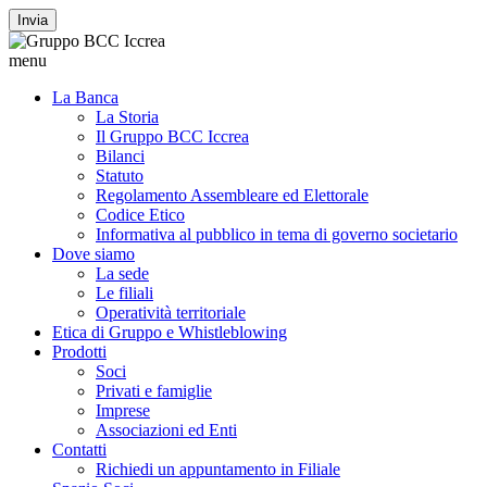
Invia
menu
La Banca
La Storia
Il Gruppo BCC Iccrea
Bilanci
Statuto
Regolamento Assembleare ed Elettorale
Codice Etico
Informativa al pubblico in tema di governo societario
Dove siamo
La sede
Le filiali
Operatività territoriale
Etica di Gruppo e Whistleblowing
Prodotti
Soci
Privati e famiglie
Imprese
Associazioni ed Enti
Contatti
Richiedi un appuntamento in Filiale