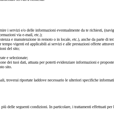
re i servizi e/o delle informazioni eventualmente da te richiesti, (navigaz
formazioni via e-mail, etc.);
ssistenza e manutenzione in remoto o in locale, etc.), anche da parte di ter
empo vigenti ed applicabili ai servizi e alle prestazioni offerte attravers
ioni del sito;
ate e selezionate;
ione dei tuoi dati, attuata per poterti evidenziare informazioni e propost
to sito.
nali, troverai riportate laddove necessario le ulteriori specifiche inform
 più delle seguenti condizioni. In particolare, i trattamenti effettuati per 