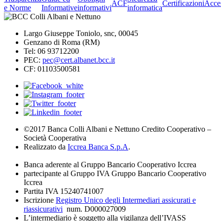
ACF
Certificazioni
Acces
e Norme
Informative
informativi
informatica
Largo Giuseppe Toniolo, snc, 00045
Genzano di Roma (RM)
Tel: 06 93712200
PEC:
pec@cert.albanet.bcc.it
CF:
01103500581
©2017 Banca Colli Albani e Nettuno Credito Cooperativo –
Società Cooperativa
Realizzato da
Iccrea Banca S.p.A
.
Banca aderente al Gruppo Bancario Cooperativo Iccrea
partecipante al Gruppo IVA Gruppo Bancario Cooperativo
Iccrea
Partita IVA 15240741007
Iscrizione
Registro Unico degli Intermediari assicurati e
riassicurativi
num. D000027009
L’intermediario è soggetto alla vigilanza dell’IVASS