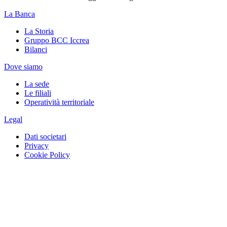
La Banca
La Storia
Gruppo BCC Iccrea
Bilanci
Dove siamo
La sede
Le filiali
Operatività territoriale
Legal
Dati societari
Privacy
Cookie Policy