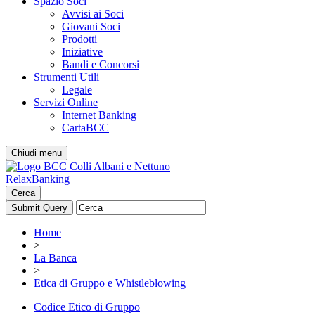
Spazio Soci
Avvisi ai Soci
Giovani Soci
Prodotti
Iniziative
Bandi e Concorsi
Strumenti Utili
Legale
Servizi Online
Internet Banking
CartaBCC
Chiudi menu
RelaxBanking
Cerca
Home
>
La Banca
>
Etica di Gruppo e Whistleblowing
Codice Etico di Gruppo